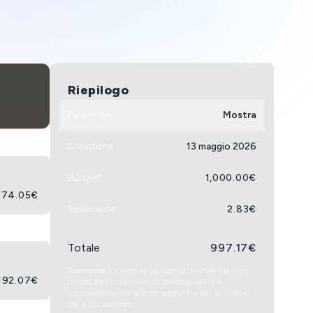
Riepilogo
Parametri
Mostra
Creazione
13 maggio 2026
Budget
1,000.00
€
74.05
€
Rimanente
2.83
€
Totale
997.17
€
Disclaimer
: effettuando acquisti tramite i link su
192.07
€
questo sito, ci permetti di guadagnare una
commissione senza costi aggiuntivi per te. Grazie
per il tuo supporto!