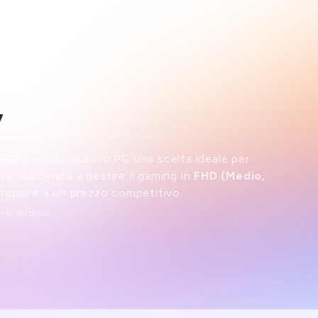
y
600
e
rende questo PC una scelta ideale per
i, riuscendo a gestire il gaming in
FHD (Medio,
toppi e a un prezzo competitivo.
nte dal gioco.