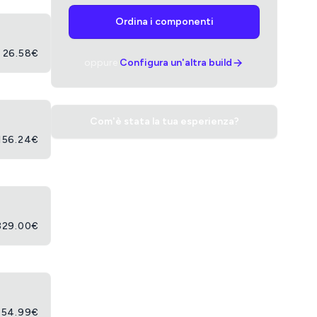
Ordina i componenti
26.58
€
oppure
Configura un'altra build
Com'è stata la tua esperienza?
156.24
€
329.00
€
154.99
€