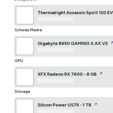
Thermalright Assassin Spirit 120 E
Mostra specifiche
Scheda Madre
Gigabyte B650 GAMING X AX V2
Mostra specifiche
GPU
XFX Radeon RX 7600 - 8 GB
Mostra specifiche
Storage
Silicon Power US75 - 1 TB
Mostra specifiche