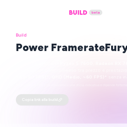
MORETHANTECH
BUILD
beta
Build
Power FramerateFur
La combinazione di
Ryzen 5 7600
,
Radeon RX 7
chi cerca un compromesso tra prezzo e prestazion
~60-90 FPS)*, QHD (Medio, ~60 FPS)*
senza in
* Il numero di FPS è da considerarsi una stima indicativa e dipende forteme
Copia link alla build