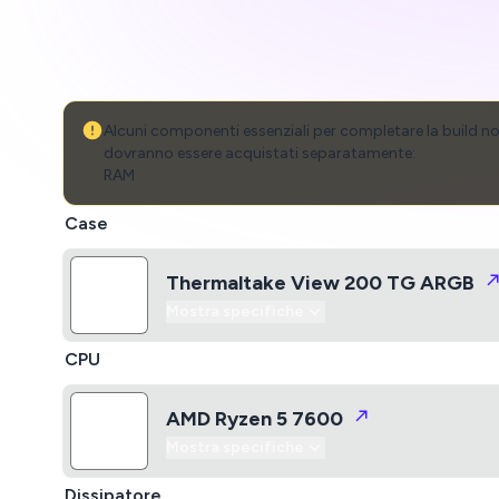
Alcuni componenti essenziali per completare la build non
dovranno essere acquistati separatamente:
RAM
Case
Thermaltake View 200 TG ARGB
Mostra specifiche
CPU
AMD Ryzen 5 7600
Mostra specifiche
Dissipatore