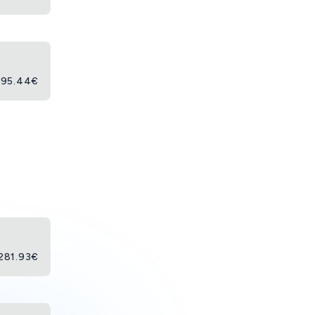
95.44
€
opzioni
281.93
€